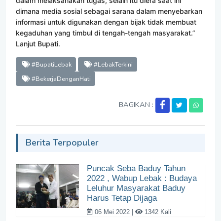
dalam melaksanakan tugas, selain itu diera saat ini
dimana media sosial sebagai sarana dalam menyebarkan
informasi untuk digunakan dengan bijak tidak membuat
kegaduhan yang timbul di tengah-tengah masyarakat.”
Lanjut Bupati.
#BupatiLebak
#LebakTerkini
#BekerjaDenganHati
BAGIKAN :
Berita Terpopuler
Puncak Seba Baduy Tahun
2022 , Wabup Lebak : Budaya
Leluhur Masyarakat Baduy
Harus Tetap Dijaga
06 Mei 2022 |
1342 Kali